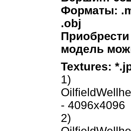
Форматы: .ma
.obj
Приобрести 
модель мо
Textures: *.j
1)
OilfieldWell
- 4096x4096
2)
OilfieldWell