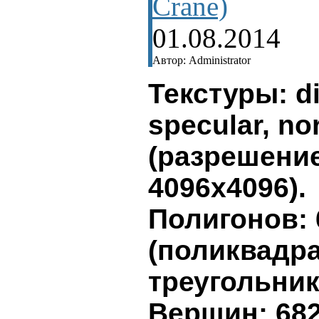
Crane)
01.08.2014
Автор: Administrator
Текстуры: di
specular, no
(разрешени
4096x4096).
Полигонов: 
(поликвадр
треугольник
Вершин: 68