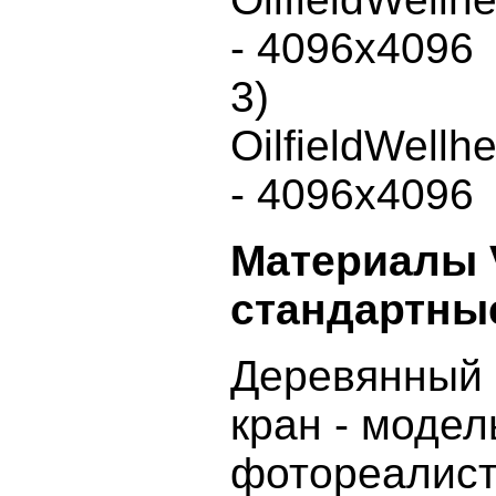
- 4096x4096
3)
OilfieldWell
- 4096x4096
Материалы V
стандартны
Деревянный 
кран - модел
фотореалист