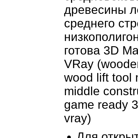
древесины
л
среднего
стр
низкополиго
готова
3D M
VRay
(
wooden
wood lift too
middle constr
game ready 3
vray)
Для откры