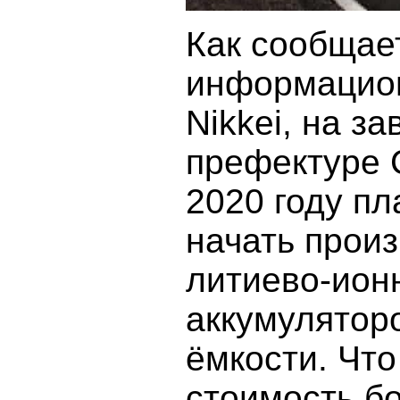
Как сообщае
информацион
Nikkei, на з
префектуре С
2020 году пл
начать прои
литиево-ион
аккумулятор
ёмкости. Что
стоимость б