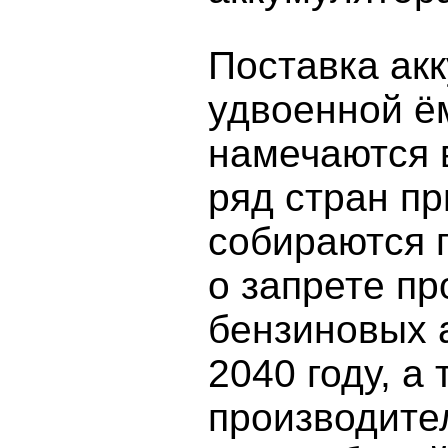
Поставка ак
удвоенной ё
намечаются в
ряд стран п
собираются 
о запрете п
бензиновых 
2040 году, а
производите