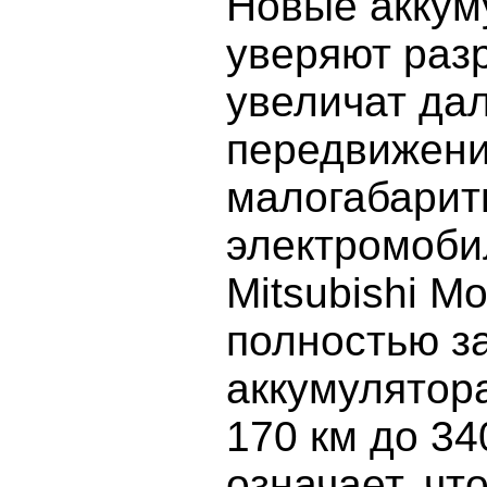
Новые аккум
уверяют раз
увеличат да
передвижен
малогабарит
электромоби
Mitsubishi Mo
полностью 
аккумулятор
170 км до 34
означает, чт