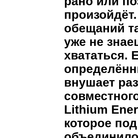
рано или по
произойдёт.
обещаний та
уже не знае
хвататься. 
определённ
внушает ра
совместног
Lithium Ene
которое по
объединило